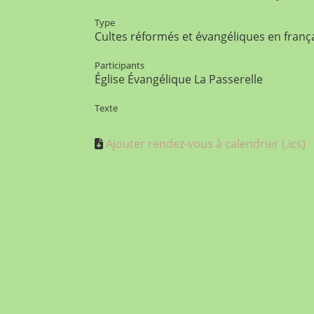
Type
Cultes réformés et évangéliques en franç
Participants
Église Évangélique La Passerelle
Texte
Ajouter rendez-vous à calendrier (.ics)